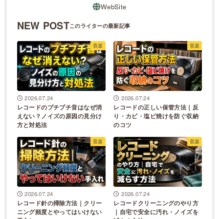
NEW POST
音楽
音楽
2026.07.24
2026.07.24
レコードのプチプチ音はなぜ消
レコードの正しい保管方法｜反
えない？ノイズの原因の見分け
り・カビ・塩ビ焼けを防ぐ収納
方と対処法
のコツ
音楽
音楽
2026.07.24
2026.07.24
レコード針の掃除方法｜クリー
レコードクリーニングのやり方
ニング頻度とやってはいけない
｜自宅で安全に汚れ・ノイズを