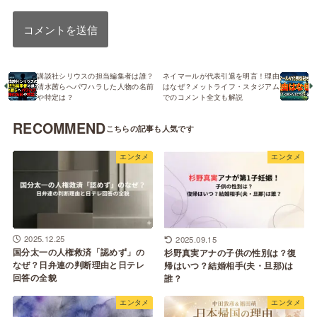
講談社シリウスの担当編集者は誰？
ネイマールが代表引退を明言！理由
清水茜らへパワハラした人物の名前
はなぜ？メットライフ・スタジアム
や特定は？
でのコメント全文も解説
RECOMMEND
エンタメ
エンタメ
2025.12.25
2025.09.15
国分太一の人権救済「認めず」の
杉野真実アナの子供の性別は？復
なぜ？日弁連の判断理由と日テレ
帰はいつ？結婚相手(夫・旦那)は
回答の全貌
誰？
エンタメ
エンタメ