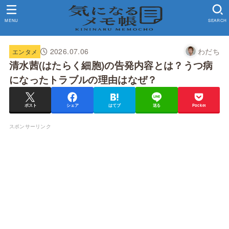
MENU
SEARCH
2026.07.06
わだち
エンタメ
清水茜(はたらく細胞)の告発内容とは？うつ病
になったトラブルの理由はなぜ？
ポスト
シェア
はてブ
送る
Pocket
スポンサーリンク