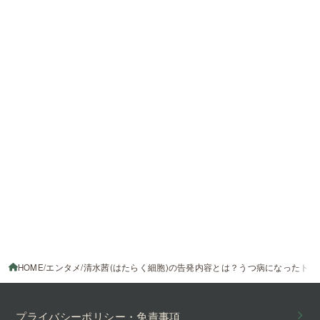
HOME
エンタメ
清水茜(はたらく細胞)の告発内容とは？うつ病になったト
プライバシーポリシー・免責事項