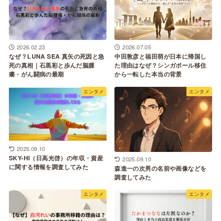
2026.07.05
2026.02.23
中田敦彦と福田萌が日本に帰国し
なぜ？LUNA SEA 真矢の死因と急
た理由はなぜ？シンガポール移住
死の真相｜石黒彩と歩んだ脳腫
から一転した本当の背景
瘍・がん闘病の最期
エンタメ
エンタメ
2025.09.10
SKY-HI（日高光啓）の年収・資産
2025.09.10
に関する情報を調査してみた
森進一の次男の名前や画像などを
調査してみた
エンタメ
エンタメ