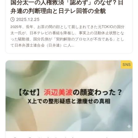
国分太一の人権救済「認めず」のなぜ？日
弁連の判断理由と日テレ回答の全貌
2025.12.25
2025年、長年、お茶の間の顔として親しまれてきた元TOKIOの国分
太一氏が、日本テレビの番組を降板し、事実上の活動休止状態とな
った騒動後、国分氏側が「契約解除のプロセスが不当である」とし
て日本弁護士連合会（日弁連）に人...
SNS