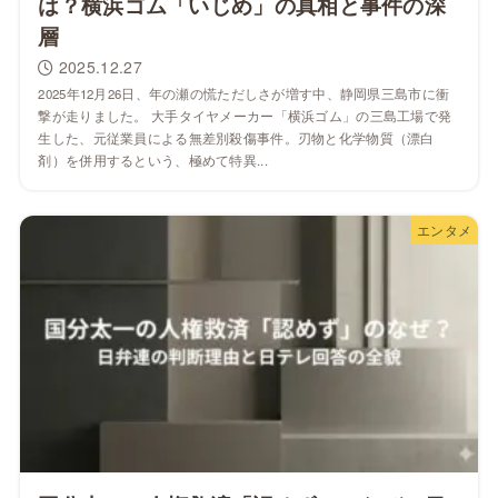
は？横浜ゴム「いじめ」の真相と事件の深
層
2025.12.27
2025年12月26日、年の瀬の慌ただしさが増す中、静岡県三島市に衝
撃が走りました。 大手タイヤメーカー「横浜ゴム」の三島工場で発
生した、元従業員による無差別殺傷事件。刃物と化学物質（漂白
剤）を併用するという、極めて特異...
エンタメ