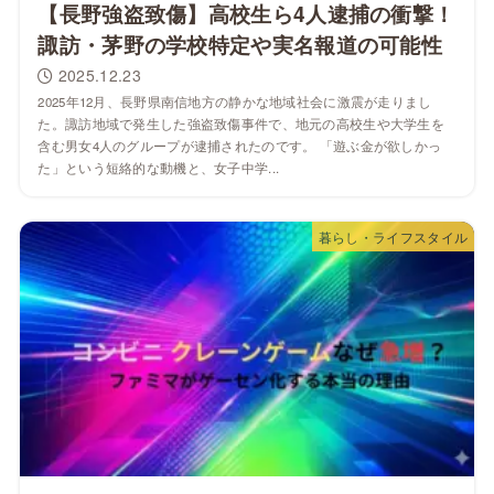
【長野強盗致傷】高校生ら4人逮捕の衝撃！
諏訪・茅野の学校特定や実名報道の可能性
2025.12.23
2025年12月、長野県南信地方の静かな地域社会に激震が走りまし
た。諏訪地域で発生した強盗致傷事件で、地元の高校生や大学生を
含む男女4人のグループが逮捕されたのです。 「遊ぶ金が欲しかっ
た」という短絡的な動機と、女子中学...
暮らし・ライフスタイル