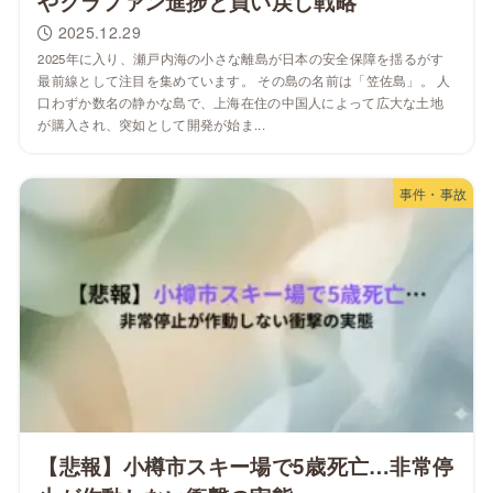
やクラファン進捗と買い戻し戦略
2025.12.29
2025年に入り、瀬戸内海の小さな離島が日本の安全保障を揺るがす
最前線として注目を集めています。 その島の名前は「笠佐島」。 人
口わずか数名の静かな島で、上海在住の中国人によって広大な土地
が購入され、突如として開発が始ま...
事件・事故
【悲報】小樽市スキー場で5歳死亡…非常停