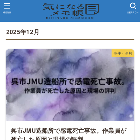
MENU
SEARCH
2025年12月
事件・事故
呉市JMU造船所で感電死亡事故。作業員が
死亡した原因と現場の評判