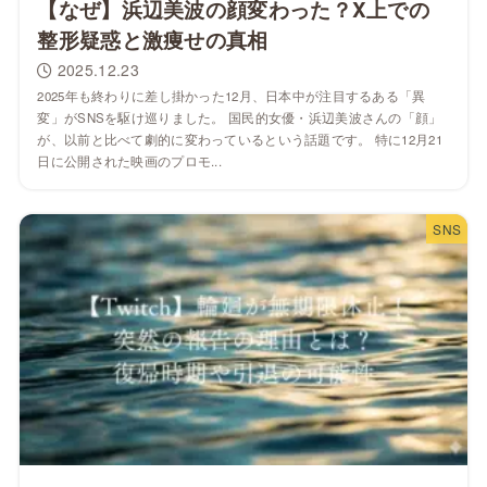
【なぜ】浜辺美波の顔変わった？X上での
整形疑惑と激痩せの真相
2025.12.23
2025年も終わりに差し掛かった12月、日本中が注目するある「異
変」がSNSを駆け巡りました。 国民的女優・浜辺美波さんの「顔」
が、以前と比べて劇的に変わっているという話題です。 特に12月21
日に公開された映画のプロモ...
SNS