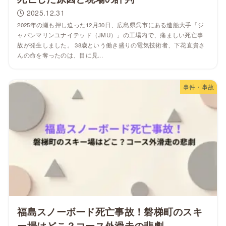
2025.12.31
2025年の瀬も押し迫った12月30日、広島県呉市にある造船大手「ジ
ャパンマリンユナイテッド（JMU）」の工場内で、痛ましい死亡事
故が発生しました。 38歳という働き盛りの電気技術者、下花直貴さ
んの命を奪ったのは、目に見...
事件・事故
福島スノーボード死亡事故！磐梯町のスキ
ー場はどこ？コース外滑走の悲劇