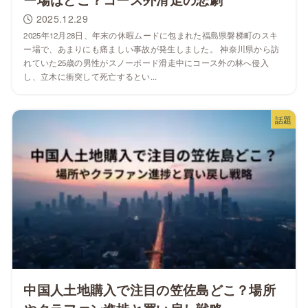
2025.12.29
2025年12月28日、年末の休暇ムードに包まれた福島県磐梯町のスキ
ー場で、あまりにも痛ましい事故が発生しました。 神奈川県から訪
れていた25歳の男性がスノーボード滑走中にコース外の林へ侵入
し、立木に衝突して死亡するとい...
話題
中国人土地購入で注目の笠佐島どこ？場所