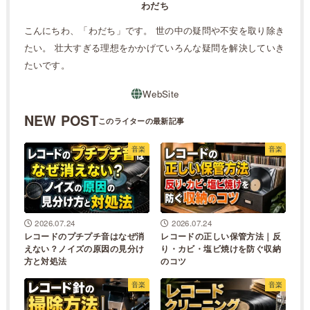
わだち
こんにちわ、「わだち」です。 世の中の疑問や不安を取り除き
たい。 壮大すぎる理想をかかげていろんな疑問を解決していき
たいです。
NEW POST
音楽
音楽
2026.07.24
2026.07.24
レコードのプチプチ音はなぜ消
レコードの正しい保管方法｜反
えない？ノイズの原因の見分け
り・カビ・塩ビ焼けを防ぐ収納
方と対処法
のコツ
音楽
音楽