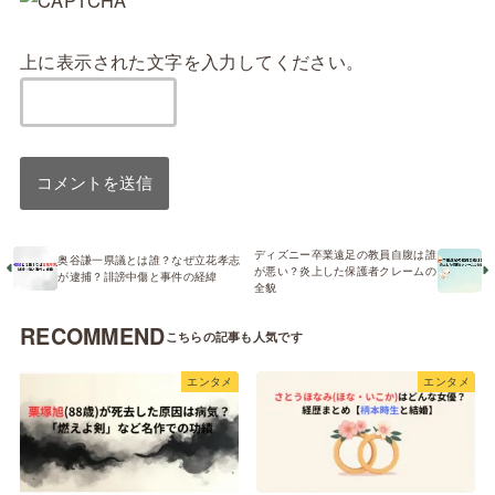
上に表示された文字を入力してください。
ディズニー卒業遠足の教員自腹は誰
奥谷謙一県議とは誰？なぜ立花孝志
が悪い？炎上した保護者クレームの
が逮捕？誹謗中傷と事件の経緯
全貌
RECOMMEND
エンタメ
エンタメ