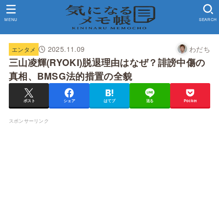
MENU
SEARCH
2025.11.09
わだち
エンタメ
三山凌輝(RYOKI)脱退理由はなぜ？誹謗中傷の
真相、BMSG法的措置の全貌
ポスト
シェア
はてブ
送る
Pocket
スポンサーリンク