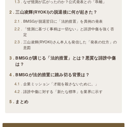
1.3
なぜ憶測が広がったのか？公式発表との「乖離」
2
三山凌輝(RYOKI)の脱退後に何が起きた？
2.1
BMSGが脱退翌日に「法的措置」を異例の発表
2.2
「憶測に基づく事柄は一切ない」と誹謗中傷を強く否
定
2.3
三山凌輝(RYOKI)さん本人も発信した「発表の仕方」の
意図
3
BMSGが講じる「法的措置」とは？悪質な誹謗中傷
は？
4
BMSGが法的措置に踏み切る背景は？
4.1
企業ミッション「才能を殺さないために。」
4.2
誹謗中傷に対する「新たな標準」を業界に示す
5
まとめ