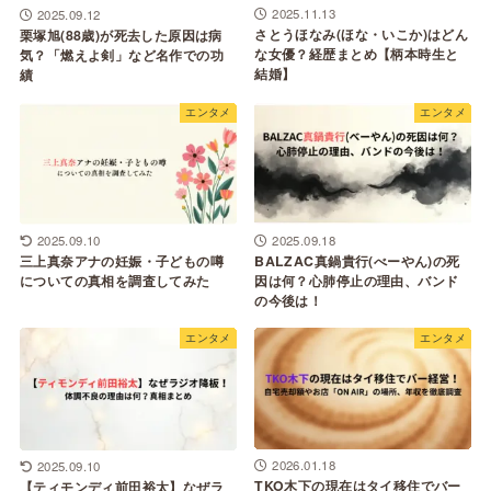
2025.11.13
2025.09.12
さとうほなみ(ほな・いこか)はどん
栗塚旭(88歳)が死去した原因は病
な女優？経歴まとめ【柄本時生と
気？「燃えよ剣」など名作での功
結婚】
績
エンタメ
エンタメ
2025.09.10
2025.09.18
三上真奈アナの妊娠・子どもの噂
BALZAC真鍋貴行(べーやん)の死
についての真相を調査してみた
因は何？心肺停止の理由、バンド
の今後は！
エンタメ
エンタメ
2026.01.18
2025.09.10
TKO木下の現在はタイ移住でバー
【ティモンディ前田裕太】なぜラ