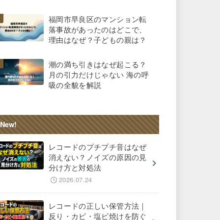
福岡市早良区のマンション転
落事故があったのはどこで、
理由はなぜ？子どもの親は？
潮の満ち引きはなぜ起こる？
月の引力だけじゃない 海の呼
吸の全貌を解説
New!
レコードのプチプチ音はなぜ
消えない？ノイズの原因の見
分け方と対処法
2026.07.24
レコードの正しい保管方法｜
反り・カビ・塩ビ焼けを防ぐ