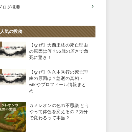
ブログ概要
人気の投稿
【なぜ】大西里枝の死亡理由
の原因は何？35歳の若さで急
死に驚き！
【なぜ】佐久本秀行の死亡理
由の原因は？急逝の真相・
wikiやプロフィール情報まと
め
カメレオンの色の不思議 どう
やって体色を変えるの？気分
で変わるって本当？