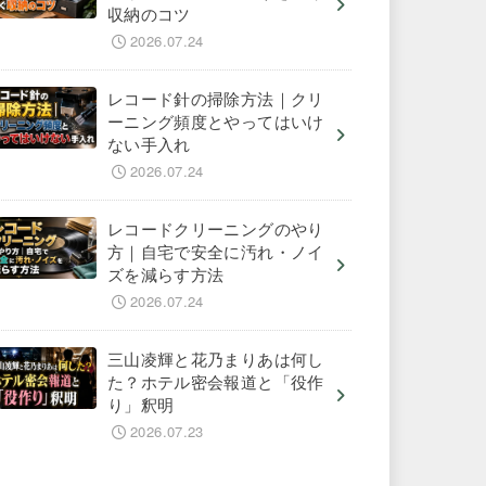
収納のコツ
2026.07.24
レコード針の掃除方法｜クリ
ーニング頻度とやってはいけ
ない手入れ
2026.07.24
レコードクリーニングのやり
方｜自宅で安全に汚れ・ノイ
ズを減らす方法
2026.07.24
三山凌輝と花乃まりあは何し
た？ホテル密会報道と「役作
り」釈明
2026.07.23