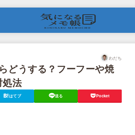
わだち
らどうする？フーフーや焼
対処法
はてブ
送る
Pocket