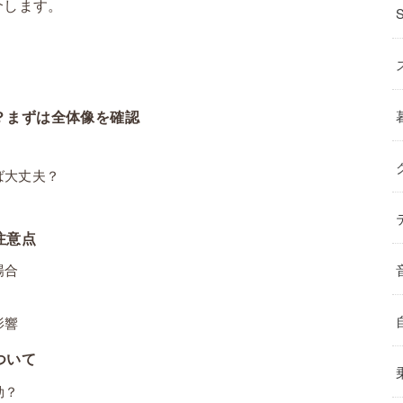
介します。
？まずは全体像を確認
ば大丈夫？
注意点
場合
影響
ついて
効？