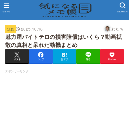
MENU
SEARCH
2025.10.16
わだち
話題
魁力屋バイトテロの損害賠償はいくら？動画拡
散の真相と呆れた動機まとめ
ポスト
シェア
はてブ
送る
Pocket
スポンサーリンク