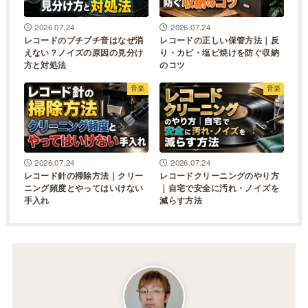
2026.07.24
2026.07.24
レコードのプチプチ音はなぜ消
レコードの正しい保管方法｜反
えない？ノイズの原因の見分け
り・カビ・塩ビ焼けを防ぐ収納
方と対処法
のコツ
音楽
音楽
2026.07.24
2026.07.24
レコード針の掃除方法｜クリー
レコードクリーニングのやり方
ニング頻度とやってはいけない
｜自宅で安全に汚れ・ノイズを
手入れ
減らす方法