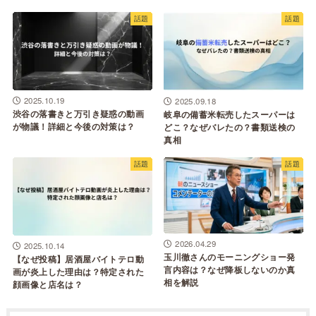
話題
話題
2025.10.19
2025.09.18
渋谷の落書きと万引き疑惑の動画
岐阜の備蓄米転売したスーパーは
が物議！詳細と今後の対策は？
どこ？なぜバレたの？書類送検の
真相
話題
話題
2026.04.29
2025.10.14
玉川徹さんのモーニングショー発
【なぜ投稿】居酒屋バイトテロ動
言内容は？なぜ降板しないのか真
画が炎上した理由は？特定された
相を解説
顔画像と店名は？