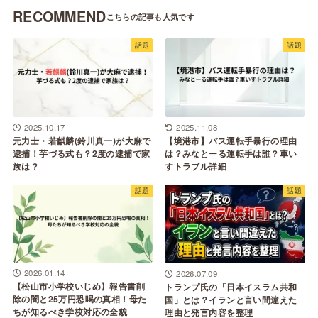
RECOMMEND
話題
話題
2025.10.17
2025.11.08
元力士・若麒麟(鈴川真一)が大麻で
【境港市】バス運転手暴行の理由
逮捕！芋づる式も？2度の逮捕で家
は？みなとーる運転手は誰？車い
族は？
すトラブル詳細
話題
話題
2026.01.14
2026.07.09
【松山市小学校いじめ】報告書削
トランプ氏の「日本イスラム共和
除の闇と25万円恐喝の真相！母た
国」とは？イランと言い間違えた
ちが知るべき学校対応の全貌
理由と発言内容を整理