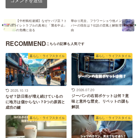
【中村鶴松逮捕】なぜケバブ店？ト
華ゆり死去、フラワーショウ他メン
イレトラブルの真相と「襲名中止」
バーの現在は？伝説の芸風と解散理
の危機に迫る
由
RECOMMEND
暮らし・ライフスタイル
暮らし・ライフスタイル
2026.07.20
2025.10.13
ジーパンの右前ポケットは何？意
なぜ？訪日客が増え続けているの
味と意外な歴史、リベットの謎も
に地方は儲からない？3つの原因と
解説
成功の鍵
暮らし・ライフスタイル
暮らし・ライフスタイル