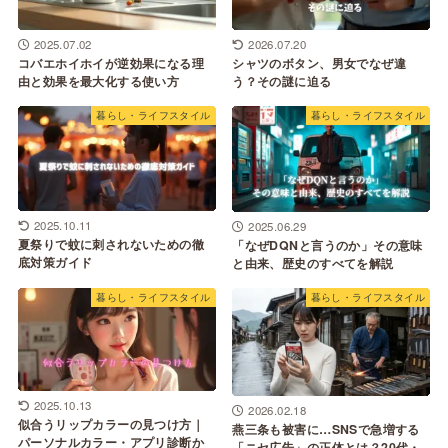
2025.07.02
2026.07.20
コバエホイホイが逆効果になる理
シャツのボタン、男女でなぜ違
由と効果を最大化する使い方
う？その謎に迫る
暮らし・ライフスタイル
暮らし・ライフスタイル
2025.10.11
2025.06.29
夏祭りで蚊に刺されないための徹
「なぜDQNと言うのか」その意味
底対策ガイド
と由来、歴史のすべてを解説
暮らし・ライフスタイル
暮らし・ライフスタイル
2025.10.13
2026.02.18
似合うリップカラーの見つけ方｜
燕三条も被害に…SNSで急増する
パーソナルカラー・アプリ診断か
「ニセ広告」の正体とは？20代・