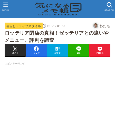
MENU
SEARCH
2026.01.20
わだち
暮らし・ライフスタイル
ロッテリア閉店の真相！ゼッテリアとの違いや
メニュー、評判を調査
ポスト
シェア
はてブ
送る
Pocket
スポンサーリンク