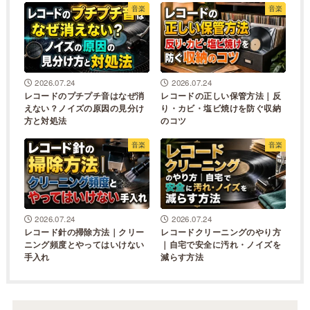
音楽
音楽
2026.07.24
2026.07.24
レコードのプチプチ音はなぜ消
レコードの正しい保管方法｜反
えない？ノイズの原因の見分け
り・カビ・塩ビ焼けを防ぐ収納
方と対処法
のコツ
音楽
音楽
2026.07.24
2026.07.24
レコード針の掃除方法｜クリー
レコードクリーニングのやり方
ニング頻度とやってはいけない
｜自宅で安全に汚れ・ノイズを
手入れ
減らす方法