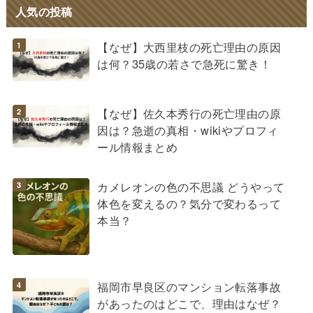
人気の投稿
【なぜ】大西里枝の死亡理由の原因
は何？35歳の若さで急死に驚き！
【なぜ】佐久本秀行の死亡理由の原
因は？急逝の真相・wikiやプロフィ
ール情報まとめ
カメレオンの色の不思議 どうやって
体色を変えるの？気分で変わるって
本当？
福岡市早良区のマンション転落事故
があったのはどこで、理由はなぜ？