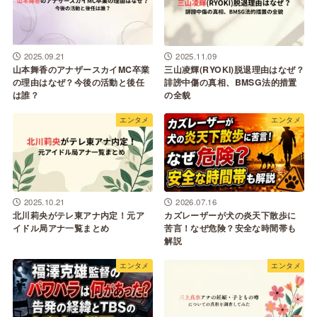
2025.11.09
2025.09.21
三山凌輝(RYOKI)脱退理由はなぜ？
山本舞香のアナザースカイMC卒業
誹謗中傷の真相、BMSG法的措置
の理由はなぜ？今後の活動と後任
の全貌
は誰？
エンタメ
エンタメ
2025.10.21
2026.07.16
北川莉央がテレ東アナ内定！元ア
カズレーザーが犬の炎天下散歩に
イドル局アナ一覧まとめ
苦言！なぜ危険？安全な時間帯も
解説
エンタメ
エンタメ