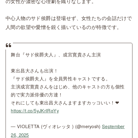
の女性が濃密な心理劇を織りなします。
中心人物のサド侯爵は登場せず、女性たちの会話だけで
人間の欲望や愛憎を鋭く描いているのが特徴です。
舞台『サド侯爵夫人』、成宮寛貴さん主演
東出昌大さんも出演！
『サド侯爵夫人』を全員男性キャストでする。
主演成宮寛貴さんをはじめ、他のキャストの方も個性
的で実力派俳優の方達！
それにしても東出昌大さんますますカッコいい！❤
https://t.co/5yJKrIRqYy
— VIOLETTA (ヴィオレッタ ) (@meryosh)
September
26, 2025