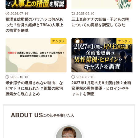
2026.07.14
2025.09.10
福澤克雄監督のパワハラは何があ
三上真奈アナの妊娠・子どもの噂
った？告発の経緯とTBSの人事上
についての真相を調査してみた
の措置を解説
エンタメ
エンタメ
2025.10.13
2026.07.10
米倉涼子の逮捕されない理由、な
2027年1月期の月9主演は誰？企画
ぜマトリに狙われた？衝撃の家宅
変更前の男性俳優・ヒロインやキ
捜索から現在まとめ
ャストを調査
ABOUT US