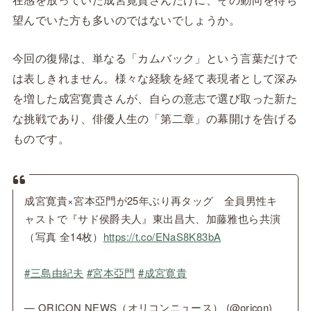
望んでいた方も多いのではないでしょうか。
今回の復帰は、単なる「カムバック」という言葉だけで
は表しきれません。様々な経験を経て表現者として深み
を増した成宮寛貴さんが、自らの意志で選び取った新た
な挑戦であり、俳優人生の「第二章」の幕開けを告げる
ものです。
成宮寛貴×宮本亞門が25年ぶり再タッグ 全員男性キ
ャストで『サド侯爵夫人』東出昌大、加藤雅也ら共演
（写真 全14枚）
https://t.co/ENaS8K83bA
#三島由紀夫
#宮本亞門
#成宮寛貴
— ORICON NEWS（オリコンニュース） (@oricon)