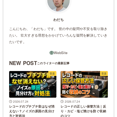
わだち
こんにちわ、「わだち」です。 世の中の疑問や不安を取り除き
たい。 壮大すぎる理想をかかげていろんな疑問を解決していき
たいです。
NEW POST
音楽
音楽
2026.07.24
2026.07.24
レコードのプチプチ音はなぜ消
レコードの正しい保管方法｜反
えない？ノイズの原因の見分け
り・カビ・塩ビ焼けを防ぐ収納
方と対処法
のコツ