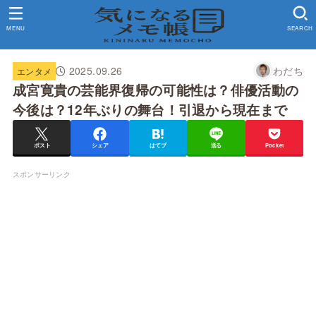
MENU
SEARCH
2025.09.26
わだち
エンタメ
成宮寛貴の芸能界復帰の可能性は？俳優活動の
今後は？12年ぶりの舞台！引退から現在まで
ポスト
シェア
はてブ
送る
Pocket
スポンサーリンク