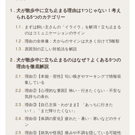
1
犬が散歩中に立ち止まる理由は1つじゃない！考え
られる5つのカテゴリー
1.1
まずは飼い主さんの「イライラ」を解消！立ち止まる
のはコミュニケーションのサイン
1.2
理由の全体像：犬からのサインは大きく分けて5種類
1.3
原因別の正しい対処法を解説
2
犬が散歩中に立ち止まるのはなぜ？よくある5つの
理由を徹底解説
2.1
理由①【本能・習性】匂い嗅ぎやマーキングで情報収
集している
2.2
理由②【心理的な要因】怖い・行きたくない・不安な
気持ちの表れ
2.3
理由③【自己主張・わがまま】「あっちに行きた
い！」「まだ帰りたくない」
2.4
理由④【体調の変化】疲れた・暑い・寒いなどのサイ
ン
2.5
理由⑤【病気や怪我】痛みや不調を隠している可能性