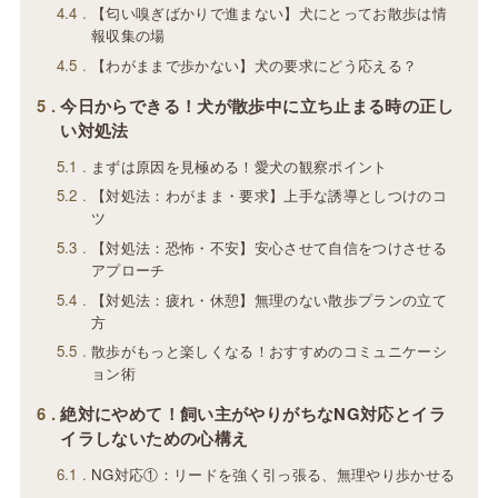
4.4
【匂い嗅ぎばかりで進まない】犬にとってお散歩は情
報収集の場
4.5
【わがままで歩かない】犬の要求にどう応える？
5
今日からできる！犬が散歩中に立ち止まる時の正し
い対処法
5.1
まずは原因を見極める！愛犬の観察ポイント
5.2
【対処法：わがまま・要求】上手な誘導としつけのコ
ツ
5.3
【対処法：恐怖・不安】安心させて自信をつけさせる
アプローチ
5.4
【対処法：疲れ・休憩】無理のない散歩プランの立て
方
5.5
散歩がもっと楽しくなる！おすすめのコミュニケーシ
ョン術
6
絶対にやめて！飼い主がやりがちなNG対応とイラ
イラしないための心構え
6.1
NG対応①：リードを強く引っ張る、無理やり歩かせる