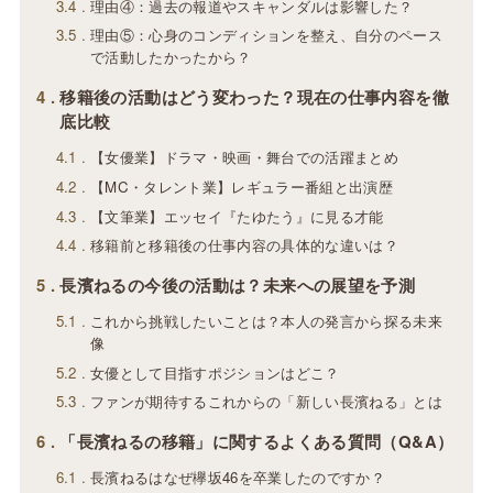
3.4
理由④：過去の報道やスキャンダルは影響した？
3.5
理由⑤：心身のコンディションを整え、自分のペース
で活動したかったから？
4
移籍後の活動はどう変わった？現在の仕事内容を徹
底比較
4.1
【女優業】ドラマ・映画・舞台での活躍まとめ
4.2
【MC・タレント業】レギュラー番組と出演歴
4.3
【文筆業】エッセイ『たゆたう』に見る才能
4.4
移籍前と移籍後の仕事内容の具体的な違いは？
5
長濱ねるの今後の活動は？未来への展望を予測
5.1
これから挑戦したいことは？本人の発言から探る未来
像
5.2
女優として目指すポジションはどこ？
5.3
ファンが期待するこれからの「新しい長濱ねる」とは
6
「長濱ねるの移籍」に関するよくある質問（Q&A）
6.1
長濱ねるはなぜ欅坂46を卒業したのですか？