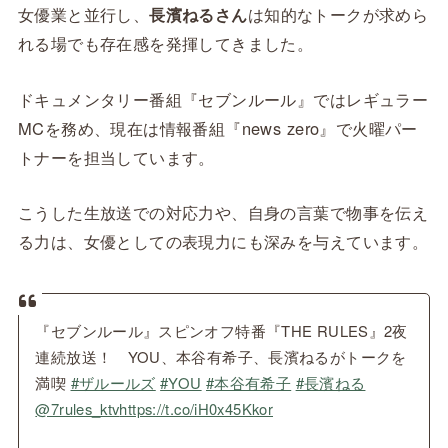
女優業と並行し、
長濱ねるさん
は知的なトークが求めら
れる場でも存在感を発揮してきました。
ドキュメンタリー番組『セブンルール』ではレギュラー
MCを務め、現在は情報番組『news zero』で火曜パー
トナーを担当しています。
こうした生放送での対応力や、自身の言葉で物事を伝え
る力は、女優としての表現力にも深みを与えています。
『セブンルール』スピンオフ特番『THE RULES』2夜
連続放送！ YOU、本谷有希子、長濱ねるがトークを
満喫
#ザルールズ
#YOU
#本谷有希子
#長濱ねる
@7rules_ktv
https://t.co/iH0x45Kkor