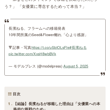
う？」 「女優業に専念するためって本当？」
長濱ねる、フラームへの移籍発表
10年間所属のSeed&Flower離れ「心より感謝」
🔻記事・写真
https://t.co/uSblOLsFIe
#長濱ねる
pic.twitter.com/XxsH8wbBVk
— モデルプレス (@modelpress)
August 5, 2025
目次
1
【結論】長濱ねるが移籍した理由は「女優業への本
格的な挑戦のため」