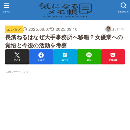
MENU
SEARCH
2025.08.07
2025.09.10
わだち
エンタメ
長濱ねるはなぜ大手事務所へ移籍？女優業への
覚悟と今後の活動を考察
ポスト
シェア
はてブ
送る
Pocket
スポンサーリンク