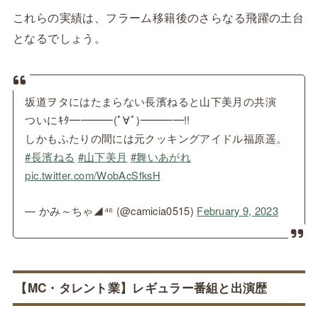
これらの実績は、フラーム移籍後のさらなる飛躍の土台
となるでしょう。
坂道ヲタにはたまらない長濱ねると山下美月の共演
ついにｷﾀ━━━━(ﾟ∀ﾟ)━━━━!!
しかもふたりの間には元クッキングアイドル福原遥。
#長濱ねる
#山下美月
#舞いあがれ
pic.twitter.com/WobAcSfksH
— かみ～ちゃ◢⁴⁶ (@camicia0515)
February 9, 2023
【MC・タレント業】レギュラー番組と出演歴