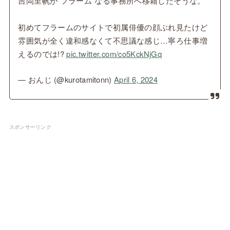
吉岡里帆が"フラーム"なる事務所へ移籍したそうな。
初めてフラームのサイトで初属俳優の顔ぶれ見たけど
雰囲気が全く違和感なくて不思議な感じ…寧ろ仕事増
えるのでは!?
pic.twitter.com/co5KckNjGq
— おんじ (@kurotamitonn)
April 6, 2024
スポンサーリンク