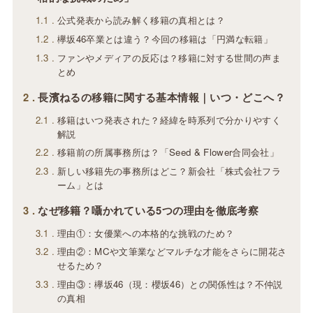
1.1
公式発表から読み解く移籍の真相とは？
1.2
欅坂46卒業とは違う？今回の移籍は「円満な転籍」
1.3
ファンやメディアの反応は？移籍に対する世間の声ま
とめ
2
長濱ねるの移籍に関する基本情報｜いつ・どこへ？
2.1
移籍はいつ発表された？経緯を時系列で分かりやすく
解説
2.2
移籍前の所属事務所は？「Seed & Flower合同会社」
2.3
新しい移籍先の事務所はどこ？新会社「株式会社フラ
ーム」とは
3
なぜ移籍？囁かれている5つの理由を徹底考察
3.1
理由①：女優業への本格的な挑戦のため？
3.2
理由②：MCや文筆業などマルチな才能をさらに開花さ
せるため？
3.3
理由③：欅坂46（現：櫻坂46）との関係性は？不仲説
の真相