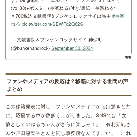
(vol.38)●ポスター(長濱ねる)付き/表紙＝長濱ねる/
￥700税込文献書院&ブンケンロックサイ出品中
#長濱
ねる
pic.twitter.com/SEWFq2Q62S
— 文献書院＆ブンケンロックサイド 神保町
(@bunkenandrock)
September 30, 2024
ファンやメディアの反応は？移籍に対する世間の声
まとめ
この移籍発表に対し、ファンやメディアからは驚きと共
に、応援する声が数多く上がりました。SNSでは「女
優としてのねるちゃんがさらに楽しみ！」「有村架純さ
んや戸田恵梨香さんと同じ事務所なんてすごい」「これ