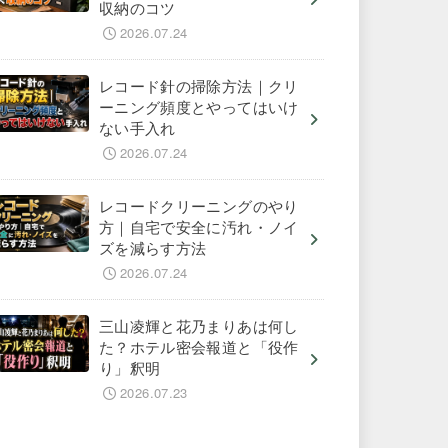
収納のコツ
2026.07.24
レコード針の掃除方法｜クリ
ーニング頻度とやってはいけ
ない手入れ
2026.07.24
レコードクリーニングのやり
方｜自宅で安全に汚れ・ノイ
ズを減らす方法
2026.07.24
三山凌輝と花乃まりあは何し
た？ホテル密会報道と「役作
り」釈明
2026.07.23