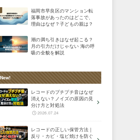
福岡市早良区のマンション転
落事故があったのはどこで、
理由はなぜ？子どもの親は？
潮の満ち引きはなぜ起こる？
月の引力だけじゃない 海の呼
吸の全貌を解説
New!
レコードのプチプチ音はなぜ
消えない？ノイズの原因の見
分け方と対処法
2026.07.24
レコードの正しい保管方法｜
反り・カビ・塩ビ焼けを防ぐ