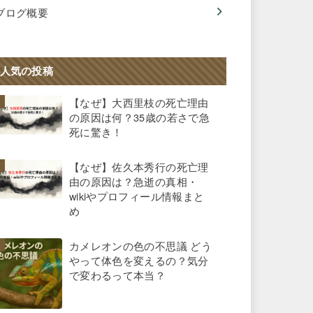
ブログ概要
人気の投稿
【なぜ】大西里枝の死亡理由
の原因は何？35歳の若さで急
死に驚き！
【なぜ】佐久本秀行の死亡理
由の原因は？急逝の真相・
wikiやプロフィール情報まと
め
カメレオンの色の不思議 どう
やって体色を変えるの？気分
で変わるって本当？